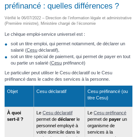
préfinancé : quelles différences ?
Vérifié le 06/07/2022 – Direction de l’information légale et administrative
(Première ministre), Ministère chargé de l’économie
Le chèque emploi-service universel est :
soit un titre emploi, qui permet notamment, de déclarer un
salarié (
Cesu
déclaratif),
soit un titre spécial de paiement, qui permet de payer en tout
ou partie un salarié (
Cesu
préfinancé)
Le particulier peut utiliser le Cesu déclaratif ou le Cesu
préfinancé dans le cadre des services à la personne.
Objet
Cesu déclaratif
Cesu préfinancé (ou
titre Cesu)
À quoi
Le
Cesu déclaratif
Le
Cesu préfinancé
sert-il ?
permet de
déclarer
le
permet de
payer
un
personnel employé à
organisme de
votre domicile dans le
services à la