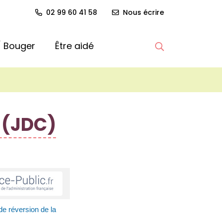
02 99 60 41 58
Nous écrire
 / Bouger
Être aidé
Afficher la re
 (JDC)
de réversion de la