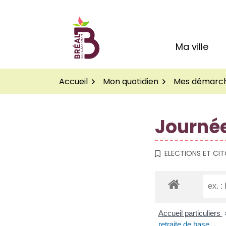
Gestion des traceurs
Aller
au
Logo Site officiel de
contenu
Ma ville
Accueil
Mon quotidien
Mes démarc
Journée
ELECTIONS ET CI
Accueil particuliers
retraite de base