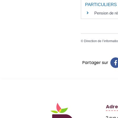
PARTICULIERS
Pension de rév
©
Direction de l’informati
Partager sur
Logo Site officiel
Adre
2 rue