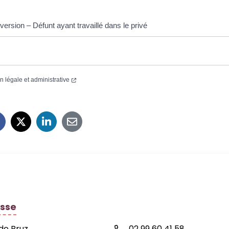
ersion – Défunt ayant travaillé dans le privé
on légale et administrative
 de la commune de Bréal-sous-Montfort
sse
 de Bruz
02 99 60 41 58