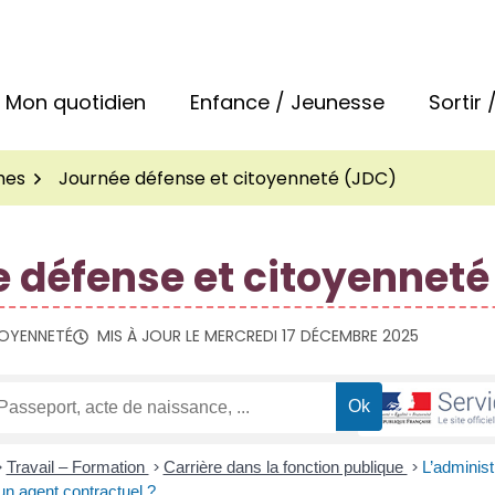
 la commune de Bréal-sous-Montfort
Mon quotidien
Enfance / Jeunesse
Sortir
hes
Journée défense et citoyenneté (JDC)
 défense et citoyenneté
TOYENNETÉ
MIS À JOUR LE
MERCREDI 17 DÉCEMBRE 2025
>
Travail – Formation
>
Carrière dans la fonction publique
>
L’administ
’un agent contractuel ?