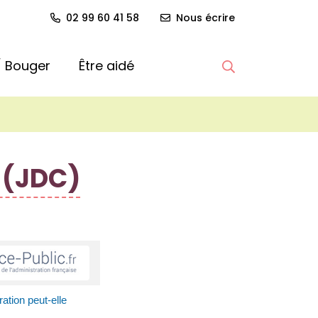
02 99 60 41 58
Nous écrire
 / Bouger
Être aidé
Afficher la re
 (JDC)
ration peut-elle