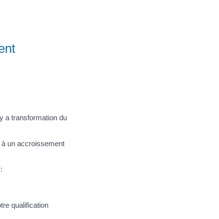
ent
 y a transformation du
e à un accroissement
:
re qualification