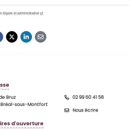
on légale et administrative
 de la commune de Bréal-sous-Montfort
sse
 de Bruz
02 99 60 41 58
 Bréal-sous-Montfort
Nous écrire
ires d'ouverture