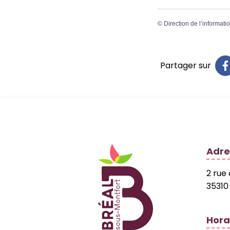
©
Direction de l’informati
Partager sur
Logo Site officiel
Adre
2 rue
35310
Hora