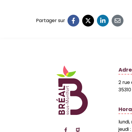
Partager sur
Logo Site officiel
Adre
2 rue
35310
Hora
lundi,
Lien vers le compte Facebo
Lien vers la page Pan
jeudi 