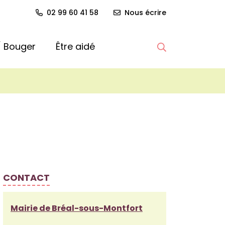
02 99 60 41 58
Nous écrire
 / Bouger
Être aidé
Afficher la re
CONTACT
Mairie de Bréal-sous-Montfort