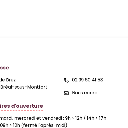
 de la commune de Bréal-sous-Montfort
sse
 de Bruz
02 99 60 41 58
 Bréal-sous-Montfort
Nous écrire
ires d'ouverture
 mardi, mercredi et vendredi : 9h > 12h / 14h > 17h
ok
neauPocket
: 09h > 12h (fermé l'après-midi)