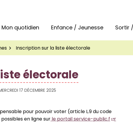
 la commune de Bréal-sous-Montfort
Mon quotidien
Enfance / Jeunesse
Sortir
hes
Inscription sur la liste électorale
liste électorale
MERCREDI 17 DÉCEMBRE 2025
dispensable pour pouvoir voter (article L.9 du code
 possibles en ligne sur
le portail service-public.f
r