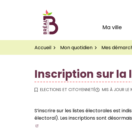
Gestion des traceurs
Aller
au
Logo Site officiel de
contenu
Ma ville
Accueil
Mon quotidien
Mes démarc
Inscription sur la 
ELECTIONS ET CITOYENNETÉ
MIS À JOUR LE
S’inscrire sur les listes électorales est in
électoral). Les inscriptions sont désormais