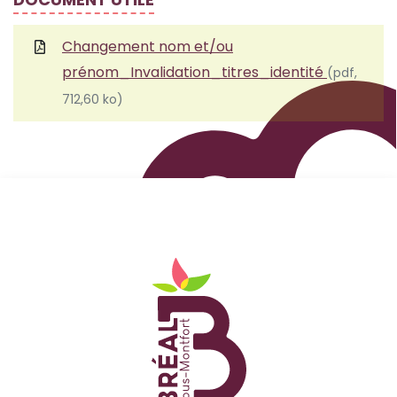
Changement nom et/ou
prénom_Invalidation_titres_identité
(pdf,
712,60 ko)
Logo Site officiel de