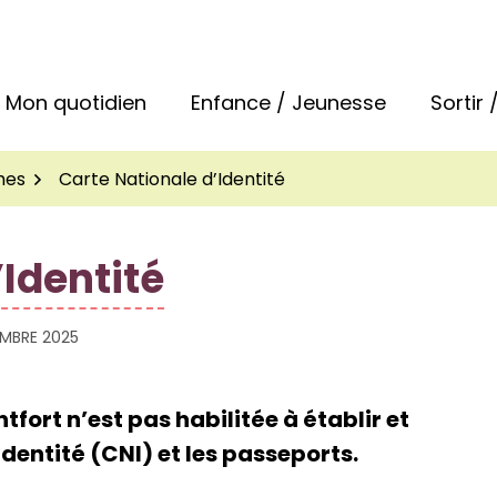
 la commune de Bréal-sous-Montfort
Mon quotidien
Enfance / Jeunesse
Sortir
hes
Carte Nationale d’Identité
’Identité
EMBRE 2025
rt n’est pas habilitée à établir et
identité (CNI) et les passeports.