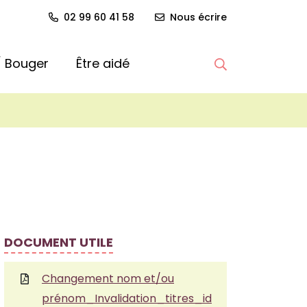
02 99 60 41 58
Nous écrire
 / Bouger
Être aidé
Afficher la re
DOCUMENT UTILE
Changement nom et/ou
prénom_Invalidation_titres_id