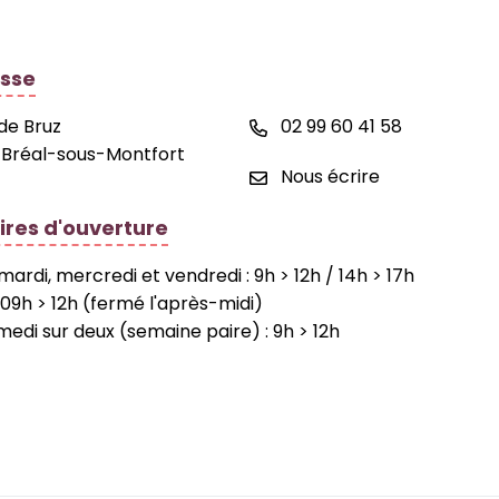
 de la commune de Bréal-sous-Montfort
sse
 de Bruz
02 99 60 41 58
 Bréal-sous-Montfort
Nous écrire
ires d'ouverture
 mardi, mercredi et vendredi : 9h > 12h / 14h > 17h
ok
neauPocket
: 09h > 12h (fermé l'après-midi)
medi sur deux (semaine paire) : 9h > 12h