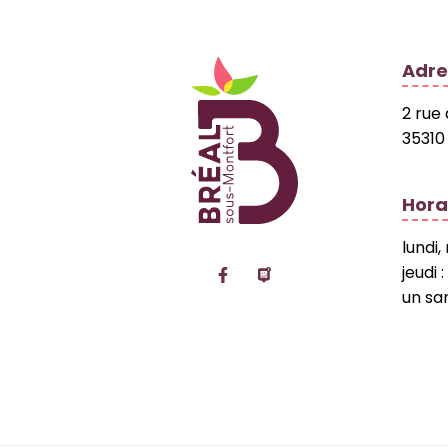
Logo Site officiel
Adre
2 rue
35310
Hora
lundi,
Lien vers le compte Facebo
Lien vers la page Pan
jeudi 
un sa