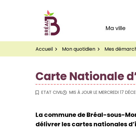
Gestion des traceurs
Aller
au
Logo Site officiel de
contenu
Ma ville
Accueil
Mon quotidien
Mes démarc
Carte Nationale d
ETAT CIVIL
MIS À JOUR LE
MERCREDI 17 DÉC
La commune de Bréal-sous-Montfo
délivrer les cartes nationales d’