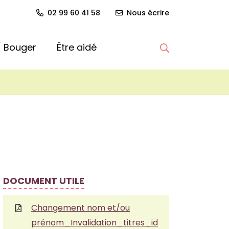
02 99 60 41 58
Nous écrire
 / Bouger
Être aidé
Afficher la re
DOCUMENT UTILE
Changement nom et/ou
prénom_Invalidation_titres_id