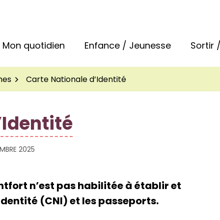
 la commune de Bréal-sous-Montfort
Mon quotidien
Enfance / Jeunesse
Sortir
hes
Carte Nationale d’Identité
’Identité
EMBRE 2025
rt n’est pas habilitée à établir et
identité (CNI) et les passeports.