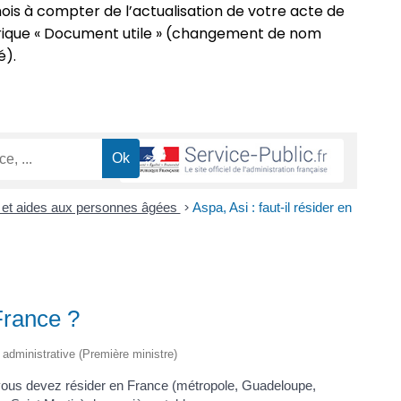
s mois à compter de l’actualisation de votre acte de
ubrique « Document utile » (changement de nom
é).
s et aides aux personnes âgées
>
Aspa, Asi : faut-il résider en
 France ?
t administrative (Première ministre)
vous devez résider en France (métropole, Guadeloupe,