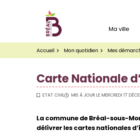
Gestion des traceurs
Aller
au
Logo Site officiel de
contenu
Ma ville
Accueil
Mon quotidien
Mes démarc
Carte Nationale d
ETAT CIVIL
MIS À JOUR LE
MERCREDI 17 DÉC
La commune de Bréal-sous-Montfo
délivrer les cartes nationales d’