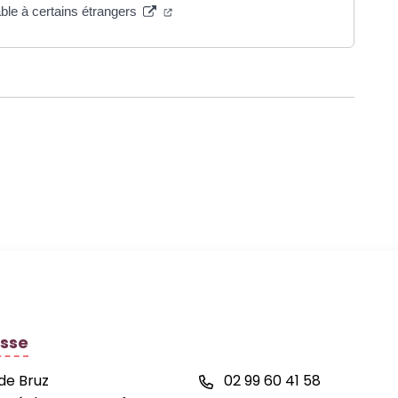
able à certains étrangers
 de la commune de Bréal-sous-Montfort
sse
 de Bruz
02 99 60 41 58