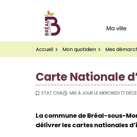
Gestion des traceurs
Aller
au
Logo Site officiel de
contenu
Ma ville
Accueil
Mon quotidien
Mes démarc
Carte Nationale d
ETAT CIVIL
MIS À JOUR LE
MERCREDI 17 DÉC
La commune de Bréal-sous-Montfo
délivrer les cartes nationales d’