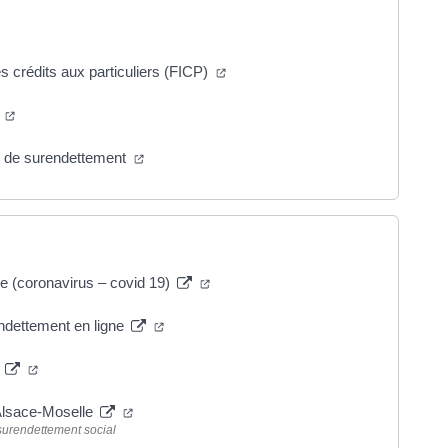
 crédits aux particuliers (FICP)
t
er de surendettement
re (coronavirus – covid 19)
ndettement en ligne
t
n Alsace-Moselle
surendettement social