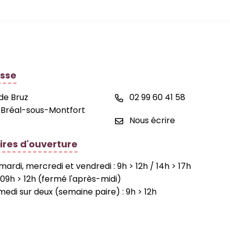
 de la commune de Bréal-sous-Montfort
sse
 de Bruz
02 99 60 41 58
 Bréal-sous-Montfort
Nous écrire
ires d'ouverture
 mardi, mercredi et vendredi : 9h > 12h / 14h > 17h
ok
neauPocket
: 09h > 12h (fermé l'après-midi)
medi sur deux (semaine paire) : 9h > 12h