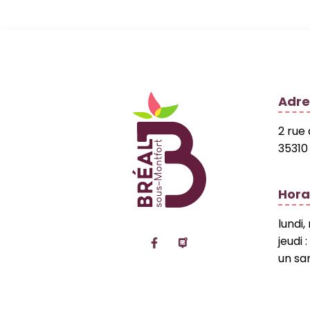
Logo Site officiel
Adre
2 rue
35310
Hora
lundi,
Lien vers le compte Facebo
Lien vers la page Pan
jeudi 
un sa