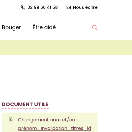
02 99 60 41 58
Nous écrire
 / Bouger
Être aidé
Afficher la re
DOCUMENT UTILE
Changement nom et/ou
prénom_Invalidation_titres_id