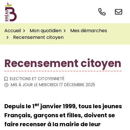
Gestion des traceurs
Aller
au
contenu
Accueil
Mon quotidien
Mes démarches
Recensement citoyen
Recensement citoyen
ELECTIONS ET CITOYENNETÉ
MIS À JOUR LE
MERCREDI 17 DÉCEMBRE 2025
er
Depuis le 1
janvier 1999, tous les jeunes
Français, garçons et filles, doivent se
faire recenser à la mairie de leur