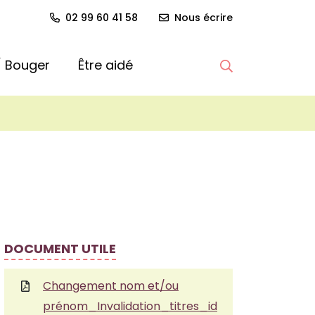
02 99 60 41 58
Nous écrire
 / Bouger
Être aidé
Afficher la re
DOCUMENT UTILE
Changement nom et/ou
prénom_Invalidation_titres_id