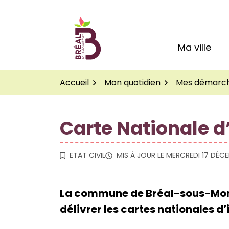
Gestion des traceurs
Aller
au
Logo Site officiel de
contenu
Ma ville
Accueil
Mon quotidien
Mes démarc
Carte Nationale d
ETAT CIVIL
MIS À JOUR LE
MERCREDI 17 DÉC
La commune de Bréal-sous-Montfo
délivrer les cartes nationales d’