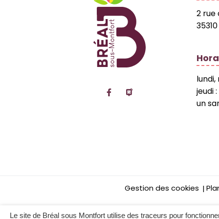
2 rue
35310
Hora
lundi,
Lien vers le compte Facebo
Lien vers la page Pan
jeudi 
un sa
Gestion des cookies
Pla
Le site de Bréal sous Montfort utilise des traceurs pour fonctionner e