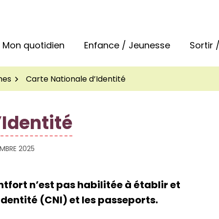
 la commune de Bréal-sous-Montfort
Mon quotidien
Enfance / Jeunesse
Sortir
hes
Carte Nationale d’Identité
’Identité
EMBRE 2025
rt n’est pas habilitée à établir et
identité (CNI) et les passeports.