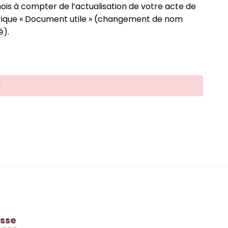
s mois à compter de l’actualisation de votre acte de
ubrique « Document utile » (changement de nom
é).
l
 de la commune de Bréal-sous-Montfort
sse